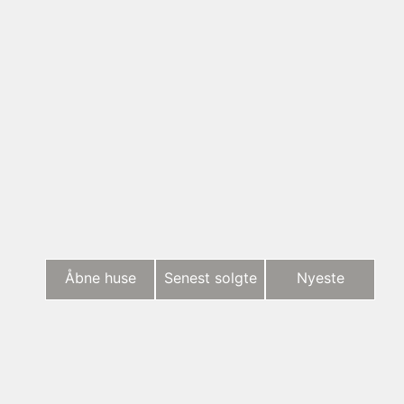
Åbne huse
Senest solgte
Nyeste