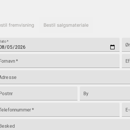
stil fremvisning
Bestil salgsmateriale
Dato
*
Øn
Fornavn
*
Ef
Adresse
Postnr
By
Telefonnummer
*
E-
Besked