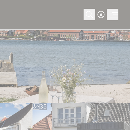
0
1
0
2
1
3
2
4
3
5
4
6
5
7
6
8