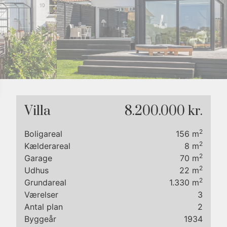
7
9
8
9
Villa
8.200.000 kr.
2
Boligareal
156
m
2
Kælderareal
8
m
2
Garage
70
m
2
Udhus
22
m
2
Grundareal
1.330
m
på
Værelser
3
er
Antal plan
2
il
Byggeår
1934