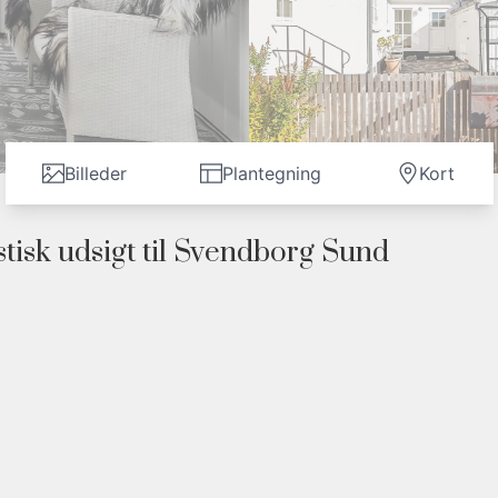
Billeder
Plantegning
Kort
stisk udsigt til Svendborg Sund
indeby Vinkelvej 10, Tåsinge, hvor drømmen om at bo tæt 
dom fra 1934 byder på et boligareal på hele 156 kvadratmet
 et praktisk bryggers og tre gode værelser. Her er plads t
obbyer eller gæster.