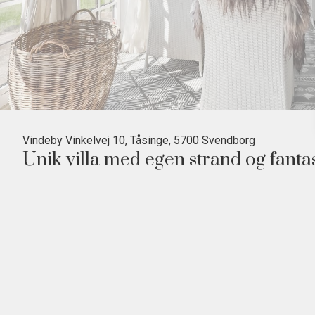
Vindeby Vinkelvej 10, Tåsinge, 5700 Svendborg
Unik villa med egen strand og fanta
• 156 m² bolig + 70 ekstra etagemeter
• Direkte til Svendborg Sund
• Egen strand og badebro
• Strandhus helt ved vandet
Velkommen til denne enestående villa beliggende på V
vandet bliver til virkelighed. Denne charmerende ejen
samt yderligere 70 etagemeter, der blandt andet rummer
den store familie eller dem, der ønsker ekstra rum til h