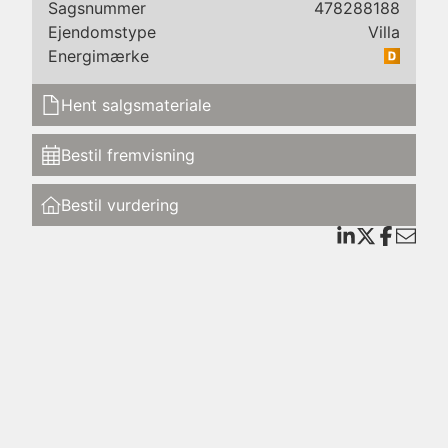
Sagsnummer
478288188
Ejendomstype
Villa
et
Energimærke
kt
Hent salgsmateriale
Bestil fremvisning
er
dage
Bestil vurdering
de
ige