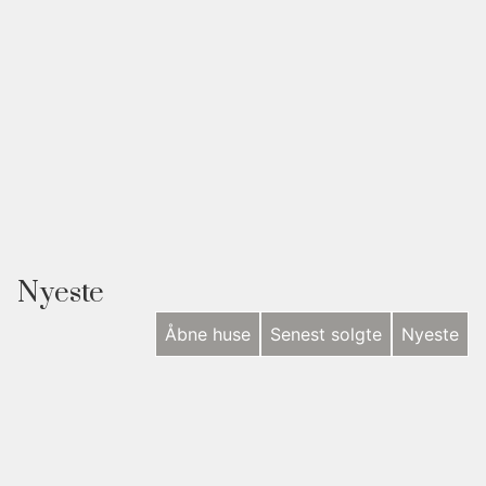
Nyeste
Åbne huse
Senest solgte
Nyeste