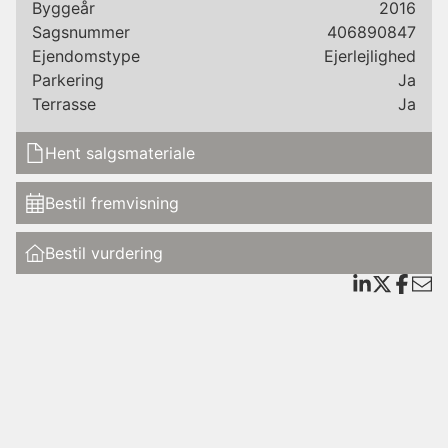
henvender sig til jer, der værdsætter en enestående
Byggeår
2016
vandudsigt og en bolig, hvor alt fremstår gennemført
Sagsnummer
406890847
uden behov for større opdateringer i mange år frem.
Ejendomstype
Ejerlejlighed
Her får I en liebhaverbolig i første række til Lillebælt,
Parkering
Ja
placeret behageligt højt over vandkanten, så I kan
Terrasse
Ja
nyde beliggenheden uden bekymring for høj
vandstand.
Hent salgsmateriale
Udsigten opleves gennem de imponerende gulv til loft
Bestil fremvisning
vinduer, der sikrer et generøst lysindfald og en
betagende panoramaudsigt over vandet og livet
Bestil vurdering
omkring. Fra altanen, der fungerer som en naturlig
forlængelse af opholdsområdet og er forbundet via
elegante skydedøre, træder I ud i en privat oase med
god plads til både grill, loungemøbler og spiseområde.
Her kan I nyde lange sommeraftener i første række til
vandet med udsigt til himmel, hav og de smukke
refleksioner i vandspejlet.