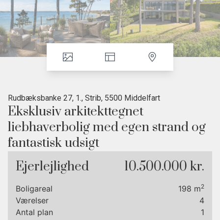
Rudbæksbanke 27, 1., Strib, 5500 Middelfart
Eksklusiv arkitekttegnet
liebhaverbolig med egen strand og
fantastisk udsigt
• Første række
Ejerlejlighed
10.500.000 kr.
• Frit udsyn
• Højtliggende
2
Boligareal
198
m
• Jordvarme
Værelser
4
Denne arkitekttegnede bolig med egen strand
Antal plan
1