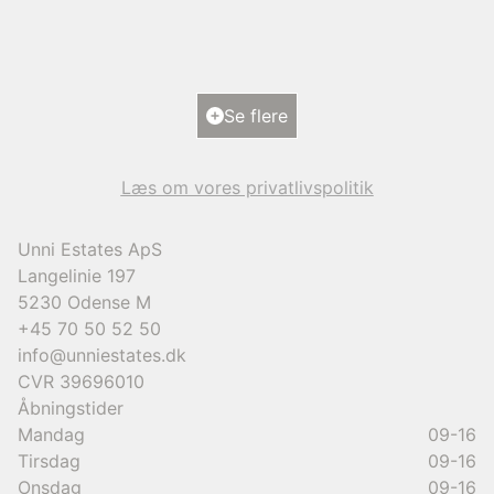
5700 Svendborg
2
Boligareal
193
m
2
Grundareal
1.101
m
Ejendomstype
Villa
Se flere
9.950.000 kr.
Læs om vores privatlivspolitik
Unni Estates ApS
Langelinie 197
5230
Odense M
+45 70 50 52 50
info@unniestates.dk
CVR
39696010
Åbningstider
Mandag
09-16
Tirsdag
09-16
Onsdag
09-16