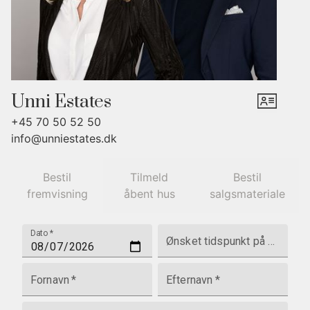
Unni Estates
+45 70 50 52 50
info@unniestates.dk
Bestil
Tilmeld
Bestil
fremvisning
åbent hus
salgsmateriale
Dato
*
Ønsket tidspunkt på dagen
Fornavn
*
Efternavn
*