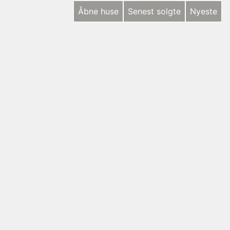
Åbne huse
Senest solgte
Nyeste
NYHED
Langøvej 546, Langø
5390 Martofte