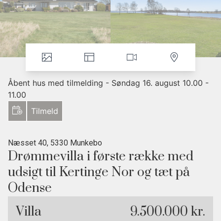
Åbent hus med tilmelding - Søndag 16. august 10.00 -
11.00
Tilmeld
Næsset 40, 5330 Munkebo
Drømmevilla i første række med
udsigt til Kertinge Nor og tæt på
Odense
• Første række til Kertinge Nor
Villa
9.500.000 kr.
• Renoveret villa med gulvvarme