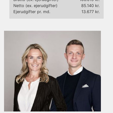
de få langs Odense Å, hvor Aafarten kan lægge til
Netto (ex. ejerudgifter)
85.140 kr.
direkte ved haven og tage gæster med ind mod byen.
Ejerudgifter pr. md.
13.677 kr.
Det skaber en helt særlig ramme om sommerens
havefester og sammenkomster, hvor aftenen kan
fortsætte videre mod byens restauranter og liv.
Nøglen til det gode liv med en af Odenses mest unikke
beliggenheder.