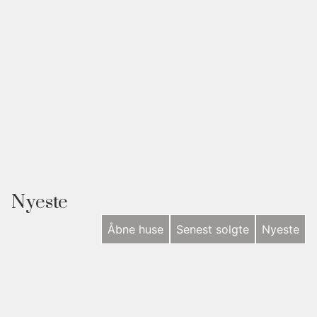
Nyeste
Åbne huse
Senest solgte
Nyeste