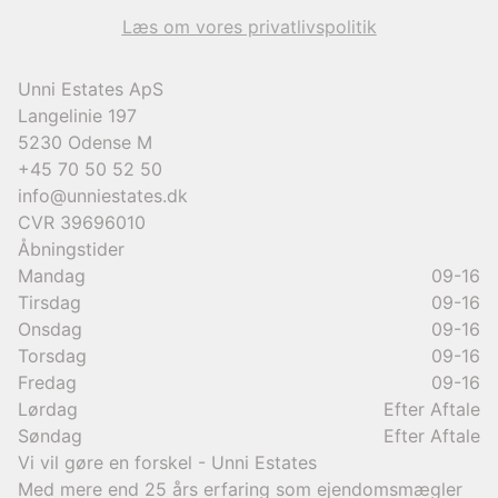
9.950.000 kr.
Læs om vores privatlivspolitik
Unni Estates ApS
Langelinie 197
5230
Odense M
+45 70 50 52 50
info@unniestates.dk
CVR
39696010
Åbningstider
Mandag
09-16
Tirsdag
09-16
Onsdag
09-16
Torsdag
09-16
Fredag
09-16
Lørdag
Efter Aftale
Søndag
Efter Aftale
Vi vil gøre en forskel - Unni Estates
Med mere end 25 års erfaring som ejendomsmægler