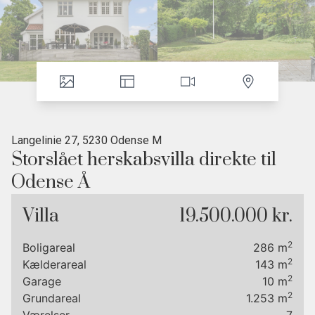
Langelinie 27, 5230 Odense M
Storslået herskabsvilla direkte til
Odense Å
• Herskabelig villa med imponerende detaljer
Villa
19.500.000 kr.
• Smuk kuperet grund med flere terrasser
• Underetage perfekt til teenageafdeling eller
2
Boligareal
286
m
hjemmekontor
2
Kælderareal
143
m
• Aafarten kan lægge til direkte ved ejendommen
2
Garage
10
m
2
Velkommen til denne storslåede villa, der emmer af
Grundareal
1.253
m