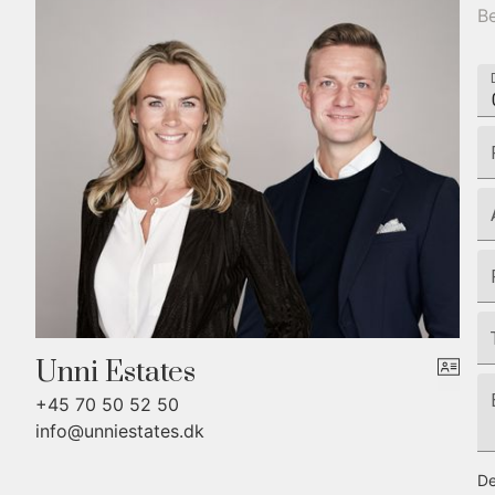
Be
Unni Estates
+45 70 50 52 50
info@unniestates.dk
De