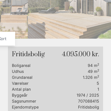
7
8
9
Kort
Fritidsbolig
4.095.000 kr.
2
Boligareal
94
m
2
Udhus
49
m
2
Grundareal
1.326
m
Værelser
5
Antal plan
1
Byggeår
1974
/ 2025
Sagsnummer
707088415
j får
Ejendomstype
Fritidsbolig