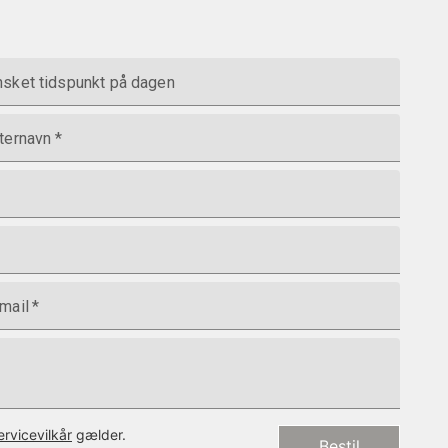
sket tidspunkt på dagen
ternavn
*
mail
*
ervicevilkår
gælder.
Bestil