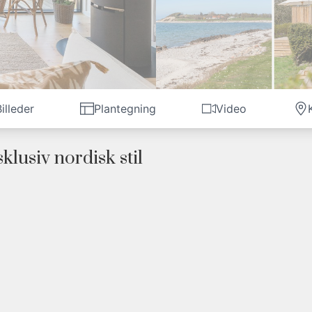
illeder
Plantegning
Video
usiv nordisk stil
t 175 meter til en smuk strand og beliggende for enden af en lukket ve
en.