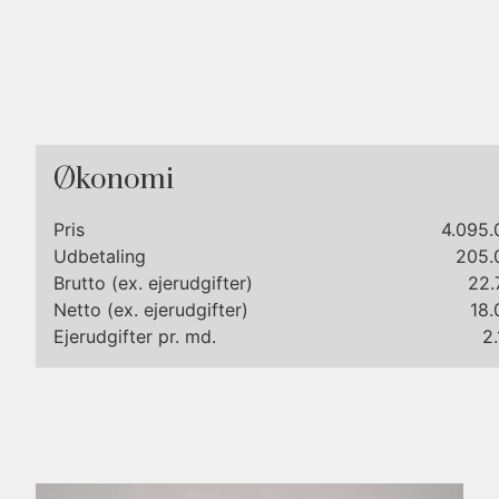
Hele ejendommen er totalrenoveret i 2025/2026 med fokus på kom
sommerhusstil er tydelig overalt med naturlige materialer, nordisk
Køkkenet er et snedkerkøkken i særklasse med vinkøleskab og ny
armaturer, snedkermøbler, italienske fliser og gulvvarme. Alt inven
kvalitet.
Økonomi
Udenfor venter en stor og ugeneret naturgrund med sol hele dage
sand oase for både afslapning og udeliv.
Pris
4.095.
Udbetaling
205.
Her får du nøglen til det gode liv med lange sommeraftener.
Brutto (ex. ejerudgifter)
22.
Netto (ex. ejerudgifter)
18.
Ejerudgifter pr. md.
2.