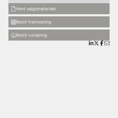
Hent salgsmateriale
Bestil fremvisning
Bestil vurdering
se.
 ind i
egant
køn