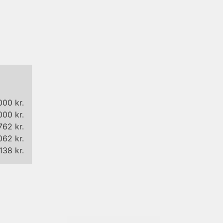
promisløs kvalitet og eksklusive materialer. Den gennemførte
 æstetik og en stilfuld indretning, hvor mange møbler er fra
TineK Hom
e hårde hvidevarer, mens begge badeværelser fremstår eksklusive med
tar, fra møbler til madrasser, puder og dyner, er nyt og nøje udvalgt i hø
n. Her finder du æble og pæretræer samt brombær, hvide og røde ribs. 
000 kr.
000 kr.
762 kr.
062 kr.
138 kr.