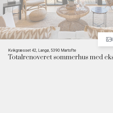
B
Kvikgræsset 42, Langø, 5390 Martofte
Totalrenoveret sommerhus med ekskl
• 175 meter til strand
• Hovedhus 94 m² + anneks 49 m² med eget badeværelse
• Stort køkken alrum med panoramavindue
• 240 m² træterrasse med udendørsbruser
• Totalrenoveret i 2025 + 2026
• Eksklusive materialer og nordisk stil
Velkommen til et enestående og totalrenoveret sommerhus. Med blo
du her en sjælden kombination af ro, privatliv og nærhed til natur