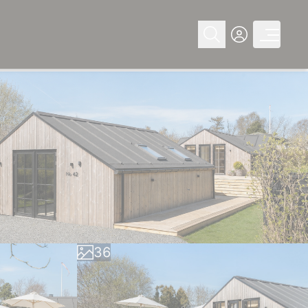
0
1
2
0
3
1
4
2
5
3
6
4
7
5
8
6
9