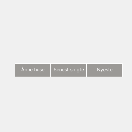
Åbne huse
Senest solgte
Nyeste