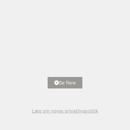
Halshusene 21, Hasmark Strand
5450 Otterup
2
Boligareal
118
m
Ejendomstype
Fritidsbolig
Se flere
6.000.000 kr.
Læs om vores privatlivspolitik