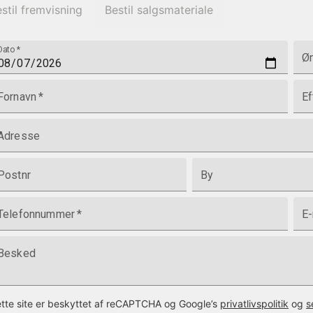
stil fremvisning
Bestil salgsmateriale
Dato
*
Øn
Fornavn
*
Ef
Adresse
Postnr
By
Telefonnummer
*
E-
Besked
tte site er beskyttet af reCAPTCHA og Google’s
privatlivspolitik
og
s