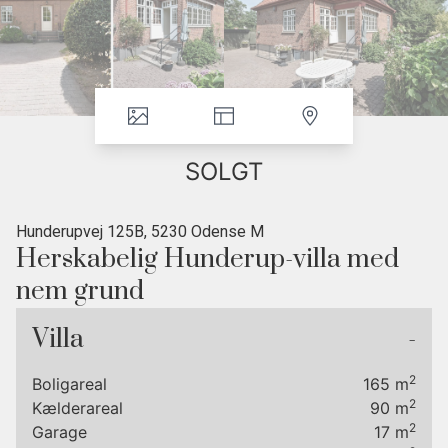
SOLGT
Hunderupvej 125B, 5230 Odense M
Herskabelig Hunderup-villa med
nem grund
UDVALGTE BILLEDER ER STYLET UD FRA IDEER TIL
Villa
-
MODERNISERING.
2
Boligareal
165
m
En mindre herskabsvilla i klassisk stil beliggende lige midt i det
2
Kælderareal
90
m
attraktive Hunderup-kvarter med kort afstand til Skovsøen,
2
Garage
17
m