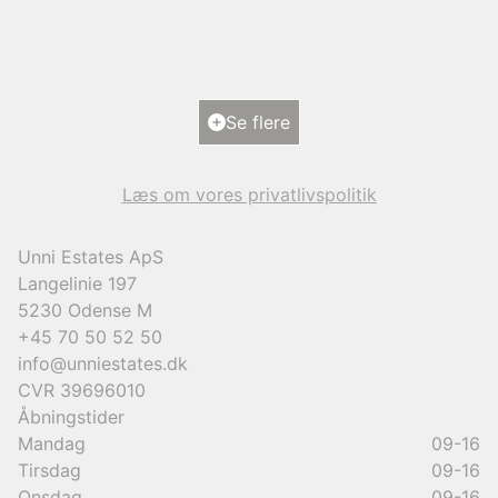
5700 Svendborg
2
Boligareal
193
m
2
Grundareal
1.101
m
Ejendomstype
Villa
Se flere
9.950.000 kr.
Læs om vores privatlivspolitik
Unni Estates ApS
Langelinie 197
5230
Odense M
+45 70 50 52 50
info@unniestates.dk
CVR
39696010
Åbningstider
Mandag
09-16
Tirsdag
09-16
Onsdag
09-16