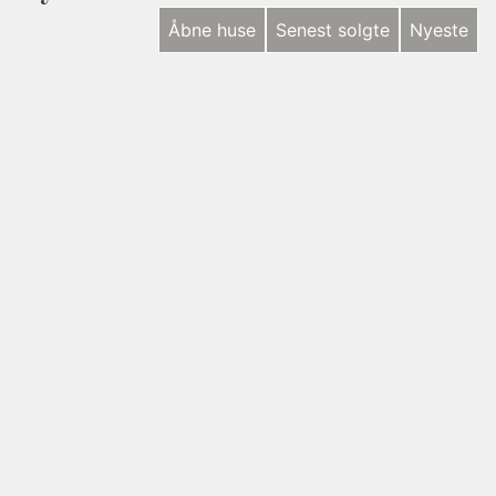
Åbne huse
Senest solgte
Nyeste
NYHED
Langøvej 546, Langø
5390 Martofte