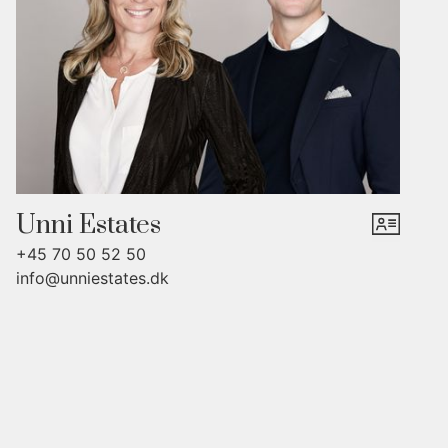
anden sal med 2,30 meter til højeste loftspunkt, der dog ikke er
med i BBR. Her kan man indrette kontor, legeværelse eller
gæsterum. Kælderen rummer det andet badeværelse, et
bryggers med vaskefaciliteter og flere disponible rum. Der er
indgang til kælderen udefra. Man kan eventuelt renovere den til
en lækker teenageafdeling eller en etage med hjemmekontorer,
træningsrum og måske endda vinkælder eller viktualierum.
Unni Estates
Grunden er dejligt overkommelig, så man her ikke behøver
+45 70 50 52 50
tænke så meget på havearbejde. Til gengæld er der dejlige
info@unniestates.dk
terrasseområder hele vejen rundt, så man kan flytte sig efter
solen eller det skyggefulde hele dagen. Grunden er lukket og
ugeneret, så man har privatliv. Der er også plads til biler. Når I
går ud fra grunden, er I omgivet af de mange flotte villaer, som
kendetegner dette skønne kvarter. Og I kan se frem til at have
meget af det, man godt kan lide, inden for gåafstand, både den
centrale del af Odense og mange af de bedste rekreative