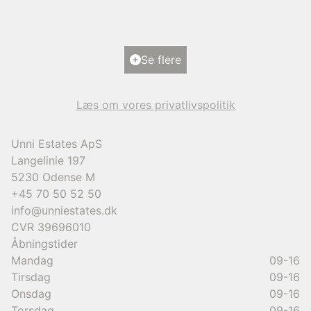
2
Boligareal
193
m
2
Grundareal
1.101
m
Ejendomstype
Villa
Se flere
9.950.000 kr.
Læs om vores privatlivspolitik
Unni Estates ApS
Langelinie 197
5230
Odense M
+45 70 50 52 50
info@unniestates.dk
CVR
39696010
Åbningstider
Mandag
09-16
Tirsdag
09-16
Onsdag
09-16
Torsdag
09-16