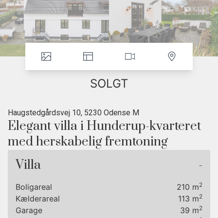
SOLGT
Haugstedgårdsvej 10, 5230 Odense M
Elegant villa i Hunderup-kvarteret
med herskabelig fremtoning
• Stilsikker indretning
Villa
-
• Kvalitetsløsninger over alt
• Terrasse med masser af sol
2
Boligareal
210
m
• Fredelig vej i Hunderup-kvarteret
2
Kælderareal
113
m
• Gåafstand til skov, sø og centrum
2
Garage
39
m