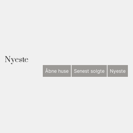
Nyeste
Åbne huse
Senest solgte
Nyeste
NYHED