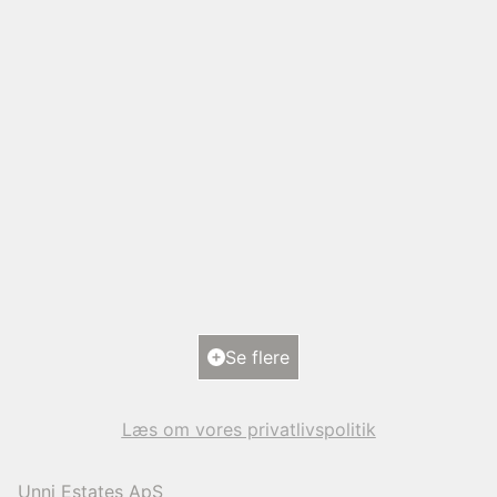
Carl Baggers Allé 47, Dalum
5250 Odense SV
2
Boligareal
288
m
2
Grundareal
890
m
Ejendomstype
Villa
Se flere
12.000.000 kr.
Læs om vores privatlivspolitik
Unni Estates ApS