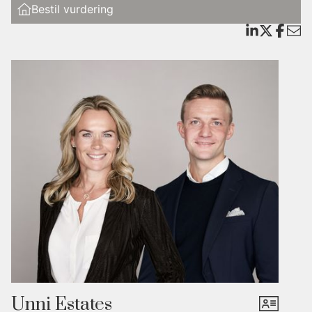
Bestil vurdering
Inde i boligen findes smagfulde herskabelige detaljer som sildebensparket i
værelser og opholdrum, stuk og franske døre med ekstra lysgennemfald fra
vinduespartier over topkarmene. Hvor moderne løsninger er at fortrække for
det bekvemmelige hverdagsliv, er disse valgt. Således har boligen
varmepumpe, og badeværelser og køkken er naturligvis i bedste kvalitet og
materialer.
I stueplan får man en stue med kamin og lysindfald fra begge sider samt
endnu en stue, hvorfra der er udgang til haven. Køkkenet har central kogeø
og loftsspots, og faciliteterne omfatter indbygget espressomaskine, ovne i
arbejdshøjde og integrerede køle- og fryseskabe.
På første sal ligger ejendommens master bedroom med stor walk-in-
garderobe og eget badeværelse med kar, dobbelt regnbruser med linjeafløb
samt dobbeltvask og en lille altan. Derudover er der to store værelser og
endnu et badeværelse samt repos med altan.
Unni Estates